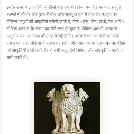
इसके ऊपर फलक ताँबे की कीलों द्वारा स्थापित किया गया है। यह फलक कुछ
स्तम्भों में चौकोर और कुछ में गोल तथा अलंकृत रूप में होता है। फलक पर
विभिन्न पशुओं की आकृतियाँ उकेरी जाती हैं, जैसे – हंस, सिंह, हाथी, बैल आदि।
लौरिया अरराज के स्तम्भ का शीर्ष नष्ट हो चुका है, लेकिन आर.पी. चन्दा के
अनुसार उस पर गरुड़ की आकृति रही होगी। अन्य स्तम्भों पर जैसे बसाढ़ के
स्तम्भ पर सिंह, संकिसा के स्तम्भ पर हाथी, और सारनाथ के स्तम्भ पर चार सिंहों
की आकृतियाँ देखी जाती हैं। ये सभी आकृतियाँ धार्मिक और सांस्कृतिक प्रतीक
मानी जाती हैं।