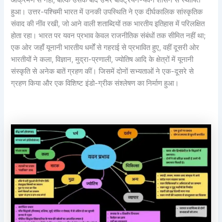
आक्रमण से नहीं, बल्कि उसके बाद उभरे बैक्ट्रियन-यवन शासन से स्थापित
हुआ। उत्तर-पश्चिमी भारत में उनकी उपस्थिति ने एक दीर्घकालिक सांस्कृतिक
संवाद की नींव रखी, जो आने वाली शताब्दियों तक भारतीय इतिहास में परिलक्षित
होता रहा। भारत पर यवन प्रभाव केवल राजनीतिक संबंधों तक सीमित नहीं था;
एक ओर जहाँ यूनानी भारतीय धर्मों से गहराई से प्रभावित हुए, वहीं दूसरी ओर
भारतीयों ने कला, विज्ञान, मुद्रा-प्रणाली, ज्योतिष आदि के क्षेत्रों में यूनानी
संस्कृति से अनेक बातें ग्रहण कीं। जिसमें दोनों सभ्यताओं ने एक-दूसरे से
ग्रहण किया और एक विशिष्ट इंडो-ग्रीक संश्लेषण का निर्माण हुआ।